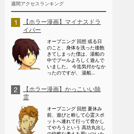
週間アクセスランキング
【ホラー漫画】マイナスドラ
イバー
オープニング 回想 或る日
のこと、身体を洗った後飽
きてしまった僕は、湯船の
中でプールよろしく遊んで
いました。 今迄気付かなか
ったのですが、 湯船...
【ホラー漫画】かっこいい除
霊
オープニング 回想 夏休み
前、遊びと称して心霊スポ
ットへ連れて行って脅かし
てやろうという 高坊丸出し
の幼稚な考えを思いついた