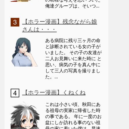
俺達グループは、そいつ...
【ホラー漫画】残念ながら娘
さんは・・・
ある病院に残り三ヶ月の命
と診断されている女の子が
いました。 その子の友達が
二人お見舞いに来た時に と
思い、病気の子を真ん中に
して三人の写真を撮りまし
た。...
【ホラー漫画】くねくね
これは小さい頃、秋田にあ
る祖母の実家に帰省した時
の事である。 年に一度のお
盆にしか訪れる事のない祖
母の家に着いた僕は、早速